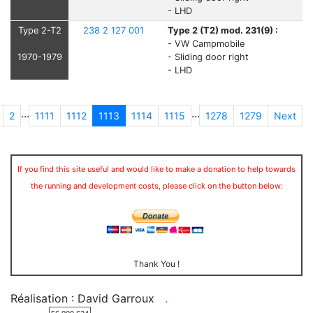
- LHD
Type 2-T2
238 2 127 001
Type 2 (T2) mod. 231(9) :
- VW Campmobile
1970-1979
- Sliding door right
- LHD
...
...
2
1111
1112
1113
1114
1115
1278
1279
Next
If you find this site useful and would like to make a donation to help towards
the running and development costs, please click on the button below:
Thank You !
Réalisation : David Garroux
.