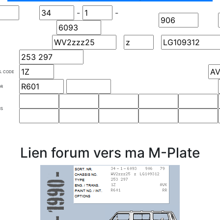
-
-
S. CODE
OR
NS
Lien forum vers ma M-Plate