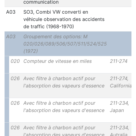
communication
A03
SO3, Combi VW converti en
véhicule observation des accidents
de traffic (1968-1970)
A03
Groupement des options: M
020/026/089/506/507/511/524/525
(1972)
020
Compteur de vitesse en miles
211-274
026
Avec filtre à charbon actif pour
211-274,
l'absorption des vapeurs d'essence
California
026
Avec filtre à charbon actif pour
211-234,
l'absorption des vapeurs d'essence
Japan
026
Avec filtre à charbon actif pour
211-234,
l'absorption des vapeurs d'essence
Autralia