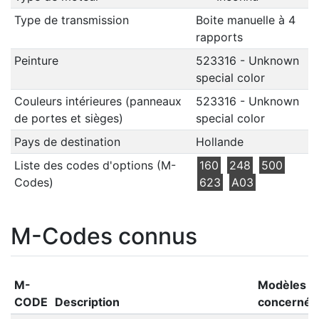
Type de transmission
Boite manuelle à 4
rapports
Peinture
523316 - Unknown
special color
Couleurs intérieures (panneaux
523316 - Unknown
de portes et sièges)
special color
Pays de destination
Hollande
Liste des codes d'options (M-
160
248
500
Codes)
623
A03
M-Codes connus
M-
Modèles
CODE
Description
concernés