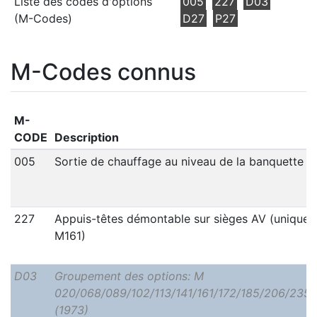
Liste des codes d'options
005
227
D03
(M-Codes)
D27
P27
M-Codes connus
M-
CODE
Description
005
Sortie de chauffage au niveau de la banquette ar
227
Appuis-têtes démontable sur sièges AV (unique
M161)
D03
Groupement des options: M
020/068/089/102/113/141/161/172/185/206/235
(1973)