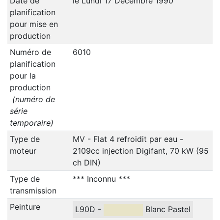
Date de
le Lundi 17 Décembre 1990
planification
pour mise en
production
Numéro de
6010
planification
pour la
production
(numéro de
série
temporaire)
Type de
MV - Flat 4 refroidit par eau -
moteur
2109cc injection Digifant, 70 kW (95
ch DIN)
Type de
*** Inconnu ***
transmission
Peinture
L90D -
Blanc Pastel