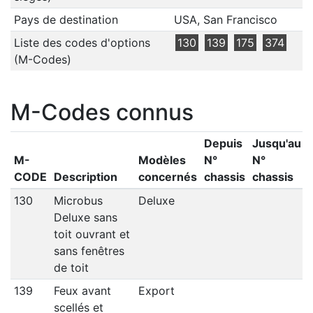
Pays de destination
USA, San Francisco
Liste des codes d'options
130
139
175
374
(M-Codes)
M-Codes connus
Depuis
Jusqu'au
M-
Modèles
N°
N°
CODE
Description
concernés
chassis
chassis
130
Microbus
Deluxe
Deluxe sans
toit ouvrant et
sans fenêtres
de toit
139
Feux avant
Export
scellés et