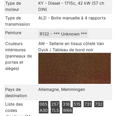
Type de
KY - Diesel - 1715c, 42 kW (57 ch
moteur
DIN)
Type de
ALD - Boite manuelle à 4 rapports
transmission
Peinture
R132 - *** Unknown ***
Couleurs
AW - Sellerie en tissus côtelé Van
intérieures
Dyck / Tableau de bord noir
(panneaux de
portes et
sièges)
Pays de
Allemagne, Memmingen
destination
Liste des
065
257
318
515
731
732
codes
A30
TL5
W66