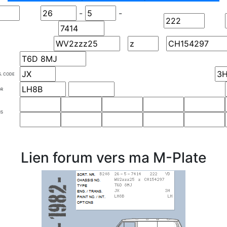
-
-
S. CODE
OR
NS
Lien forum vers ma M-Plate