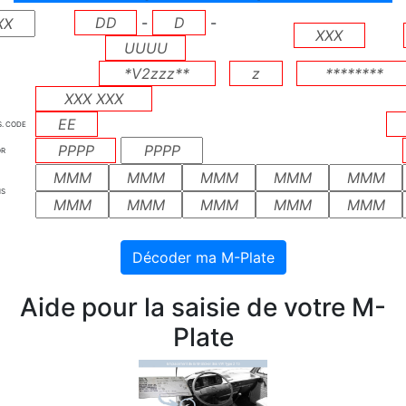
-
-
S. CODE
OR
NS
Aide pour la saisie de votre M-
Plate