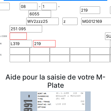
-
-
S. CODE
OR
NS
Aide pour la saisie de votre M-
Plate