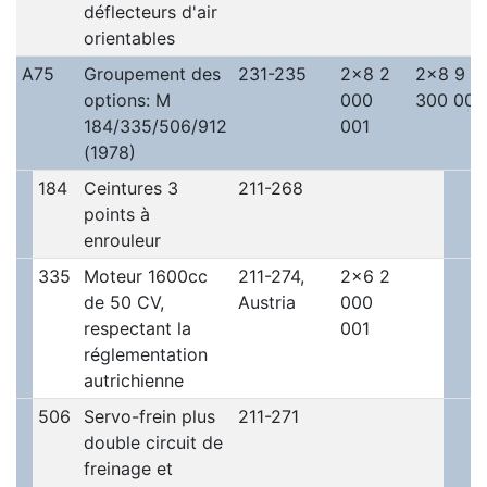
déflecteurs d'air
orientables
A75
Groupement des
231-235
2x8 2
2x8 9
options: M
000
300 000
184/335/506/912
001
(1978)
184
Ceintures 3
211-268
points à
enrouleur
335
Moteur 1600cc
211-274,
2x6 2
de 50 CV,
Austria
000
respectant la
001
réglementation
autrichienne
506
Servo-frein plus
211-271
double circuit de
freinage et