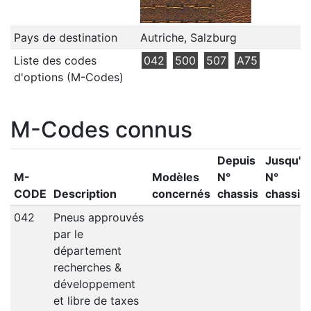
Pays de destination
Autriche, Salzburg
Liste des codes
042
500
507
A75
d'options (M-Codes)
M-Codes connus
Depuis
Jusqu'a
M-
Modèles
N°
N°
CODE
Description
concernés
chassis
chassis
042
Pneus approuvés
par le
département
recherches &
développement
et libre de taxes