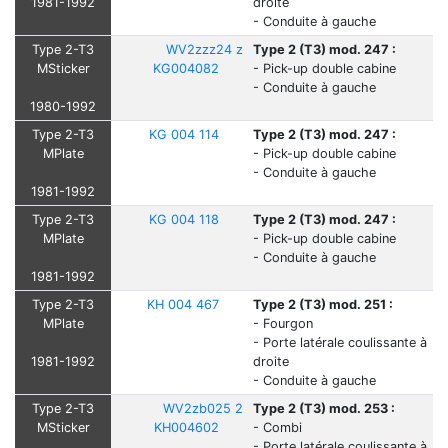
1981-1992
droite
- Conduite à gauche
Type 2-T3
WV2zzz24 z
Type 2 (T3) mod. 247 :
MSticker
KG004082
- Pick-up double cabine
- Conduite à gauche
1980-1992
Type 2-T3
KG 004 114
Type 2 (T3) mod. 247 :
MPlate
- Pick-up double cabine
- Conduite à gauche
1981-1992
Type 2-T3
KG 004 118
Type 2 (T3) mod. 247 :
MPlate
- Pick-up double cabine
- Conduite à gauche
1981-1992
Type 2-T3
KH 004 467
Type 2 (T3) mod. 251 :
MPlate
- Fourgon
- Porte latérale coulissante à
1981-1992
droite
- Conduite à gauche
Type 2-T3
WV2zb025 2
Type 2 (T3) mod. 253 :
MSticker
KH004602
- Combi
- Porte latérale coulissante à