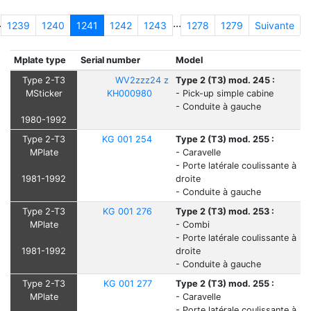
.
...
1239
1240
1241
1242
1243
1278
1279
Suivante
Mplate type
Serial number
Model
Type 2-T3
WV2zzz24 z
Type 2 (T3) mod. 245 :
MSticker
KH000980
- Pick-up simple cabine
- Conduite à gauche
1980-1992
Type 2-T3
KG 001 254
Type 2 (T3) mod. 255 :
MPlate
- Caravelle
- Porte latérale coulissante à
1981-1992
droite
- Conduite à gauche
Type 2-T3
KG 001 276
Type 2 (T3) mod. 253 :
MPlate
- Combi
- Porte latérale coulissante à
1981-1992
droite
- Conduite à gauche
Type 2-T3
KG 001 277
Type 2 (T3) mod. 255 :
MPlate
- Caravelle
- Porte latérale coulissante à