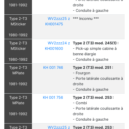
1981-1992
droite
- Conduite à gauche
Type 2-T3
WV2zzz25 z
*** Inconnu ***
MSticker
KH001475
1980-1992
Type 2-T3
WV2zzz24 z
Type 2 (T3) mod. 245(1) :
MSticker
KH001600
- Pick-up simple cabine à
benne élargie
1980-1992
- Conduite à gauche
Type 2-T3
KH 001 746
Type 2 (T3) mod. 251 :
MPlate
- Fourgon
- Porte latérale coulissante à
1981-1992
droite
- Conduite à gauche
Type 2-T3
KH 001 756
Type 2 (T3) mod. 253 :
MPlate
- Combi
- Porte latérale coulissante à
1981-1992
droite
- Conduite à gauche
Type 2-T3
WV2zzz25 z
Type 2 (T3) mod. 253 :