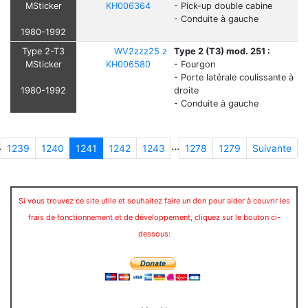
MSticker
KH006364
- Pick-up double cabine
- Conduite à gauche
1980-1992
Type 2-T3
WV2zzz25 z
Type 2 (T3) mod. 251 :
MSticker
KH006580
- Fourgon
- Porte latérale coulissante à
1980-1992
droite
- Conduite à gauche
.
...
1239
1240
1241
1242
1243
1278
1279
Suivante
Si vous trouvez ce site utile et souhaitez faire un don pour aider à couvrir les
frais de fonctionnement et de développement, cliquez sur le bouton ci-
dessous: