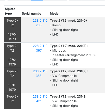
Mplate
type
Serial number
Model
Type 2-
238 2 110
Type 2 (T2) mod. 231(0) :
T2
236
- Kombi
- Sliding door right
1970-
- LHD
1979
Type 2-
228 2 110
Type 2 (T2) mod. 221(8) :
T2
367
- Microbus
- 7 seater (arrangement 2-2-3)
1970-
- Sliding door right
1979
- LHD
Type 2-
238 2 110
Type 2 (T2) mod. 231(9) :
T2
388
- VW Campmobile
- Sliding door right
1970-
- LHD
1979
Type 2-
238 2 110
Type 2 (T2) mod. 231(9) :
T2
431
- VW Campmobile
- Sliding door right