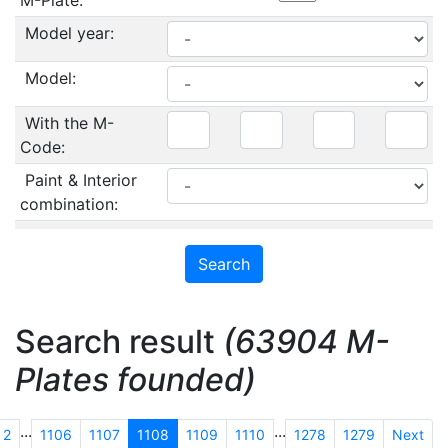
M-Plate:
Model year:
Model:
With the M-
Code:
Paint & Interior
combination:
Search result
(63904 M-
Plates founded)
...
...
2
1106
1107
1108
1109
1110
1278
1279
Next