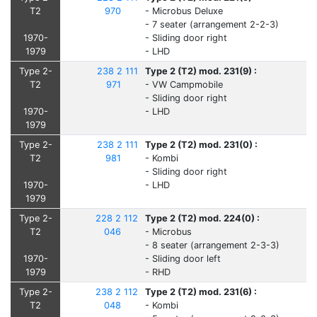
T2
970
- Microbus Deluxe
- 7 seater (arrangement 2-2-3)
1970-
- Sliding door right
1979
- LHD
Type 2-
238 2 111
Type 2 (T2) mod. 231(9) :
T2
971
- VW Campmobile
- Sliding door right
1970-
- LHD
1979
Type 2-
238 2 111
Type 2 (T2) mod. 231(0) :
T2
981
- Kombi
- Sliding door right
1970-
- LHD
1979
Type 2-
228 2 112
Type 2 (T2) mod. 224(0) :
T2
046
- Microbus
- 8 seater (arrangement 2-3-3)
1970-
- Sliding door left
1979
- RHD
Type 2-
238 2 112
Type 2 (T2) mod. 231(6) :
T2
048
- Kombi