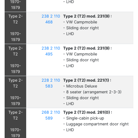
1970-
- LHD
1979
Type 2-
238 2 110
Type 2 (T2) mod. 231(9) :
T2
468
- VW Campmobile
- Sliding door right
1970-
- LHD
1979
Type 2-
238 2 110
Type 2 (T2) mod. 231(9) :
T2
495
- VW Campmobile
- Sliding door right
1970-
- LHD
1979
Type 2-
228 2 110
Type 2 (T2) mod. 221(1) :
T2
583
- Microbus Deluxe
- 8 seater (arrangement 2-3-3)
1970-
- Sliding door right
1979
- LHD
Type 2-
268 2 110
Type 2 (T2) mod. 261(0) :
T2
589
- Single-cabin pick-up
- Luggage compartment door right
1970-
- LHD
1979