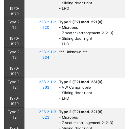
- Sliding door right
1970-
- LHD
1979
Type 2-
228 2 112
Type 2 (T2) mod. 221(8) :
T2
920
- Microbus
- 7 seater (arrangement 2-2-3)
1970-
- Sliding door right
1979
- LHD
Type 2-
228 2 112
*** Unknown ***
T2
934
1970-
1979
Type 2-
238 2 112
Type 2 (T2) mod. 231(9) :
T2
963
- VW Campmobile
- Sliding door right
1970-
- LHD
1979
Type 2-
228 2 113
Type 2 (T2) mod. 221(8) :
T2
023
- Microbus
- 7 seater (arrangement 2-2-3)
1970-
- Sliding door right