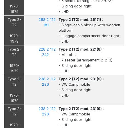
- 5 seater (arrangement 2-0-3)
1970-
- Sliding door right
1979
- LHD
Type 2-
268 2 112
Type 2 (T2) mod. 261(1) :
T2
181
- Single-cabin pick-up with wooden
platform
1970-
- Luggage compartment door right
1979
- LHD
Type 2-
228 2 112
Type 2 (T2) mod. 221(8) :
T2
242
- Microbus
- 7 seater (arrangement 2-2-3)
1970-
- Sliding door right
1979
- LHD
Type 2-
238 2 112
Type 2 (T2) mod. 231(9) :
T2
286
- VW Campmobile
- Sliding door right
1970-
- LHD
1979
Type 2-
238 2 112
Type 2 (T2) mod. 231(9) :
T2
298
- VW Campmobile
- Sliding door right
1970-
- LHD