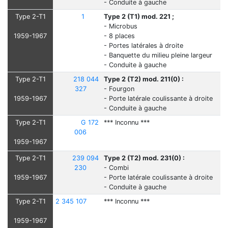
- Conduite à gauche
Type 2-T1
1
Type 2 (T1) mod. 221 ;
- Microbus
1959-1967
- 8 places
- Portes latérales à droite
- Banquette du milieu pleine largeur
- Conduite à gauche
Type 2-T1
218 044
Type 2 (T2) mod. 211(0) :
327
- Fourgon
1959-1967
- Porte latérale coulissante à droite
- Conduite à gauche
Type 2-T1
G 172
*** Inconnu ***
006
1959-1967
Type 2-T1
239 094
Type 2 (T2) mod. 231(0) :
230
- Combi
1959-1967
- Porte latérale coulissante à droite
- Conduite à gauche
Type 2-T1
2 345 107
*** Inconnu ***
1959-1967