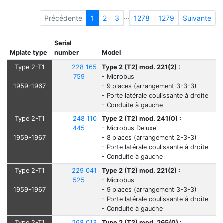
...
Précédente
1
2
3
1278
1279
Suivante
Serial
Mplate type
number
Model
Type 2-T1
228 165
Type 2 (T2) mod. 221(2) :
759
- Microbus
1959-1967
- 9 places (arrangement 3-3-3)
- Porte latérale coulissante à droite
- Conduite à gauche
Type 2-T1
248 110
Type 2 (T2) mod. 241(0) :
445
- Microbus Deluxe
1959-1967
- 8 places (arrangement 2-3-3)
- Porte latérale coulissante à droite
- Conduite à gauche
Type 2-T1
229 041
Type 2 (T2) mod. 221(2) :
525
- Microbus
1959-1967
- 9 places (arrangement 3-3-3)
- Porte latérale coulissante à droite
- Conduite à gauche
Type 2-T1
268 013
Type 2 (T2) mod. 265(0) :