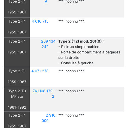
Type 2-T1
A
*** Inconnu ***
1959-1967
Type 2-T1
4 616 715
*** Inconnu ***
1959-1967
Type 2-T1
269 134
Type 2 (T2) mod. 261(0) :
242
- Pick-up simple-cabine
1959-1967
- Porte de compartiment à bagages
sur la droite
- Conduite à gauche
Type 2-T1
4 071 278
*** Inconnu ***
1959-1967
Type 2-T3
ZK H08 179 -
*** Inconnu ***
MPlate
2
1981-1992
Type 2-T1
2 910
*** Inconnu ***
000
1959-1967