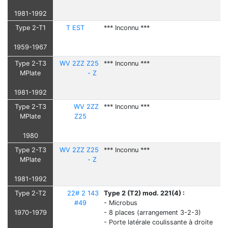
1981-1992
Type 2-T1
T EST
*** Inconnu ***
1959-1967
Type 2-T3
WV 2ZZ Z25
*** Inconnu ***
MPlate
- Z
1981-1992
Type 2-T3
WV 2ZZ
*** Inconnu ***
MPlate
Z25
1980
Type 2-T3
WV 2ZZ Z25
*** Inconnu ***
MPlate
- Z
1981-1992
Type 2-T2
22# 2 143
Type 2 (T2) mod. 221(4) :
#49
- Microbus
1970-1979
- 8 places (arrangement 3-2-3)
- Porte latérale coulissante à droite