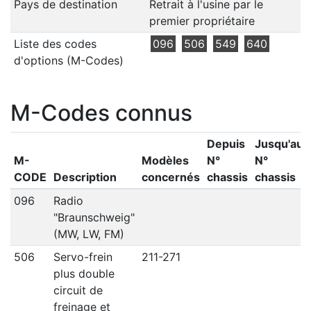
Pays de destination
Retrait à l'usine par le
premier propriétaire
Liste des codes
096
506
549
640
d'options (M-Codes)
M-Codes connus
Depuis
Jusqu'au
M-
Modèles
N°
N°
CODE
Description
concernés
chassis
chassis
096
Radio
"Braunschweig"
(MW, LW, FM)
506
Servo-frein
211-271
plus double
circuit de
freinage et