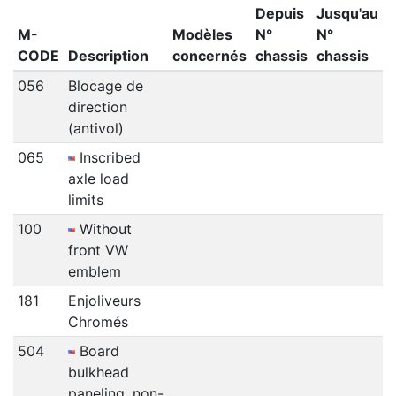
Depuis
Jusqu'au
M-
Modèles
N°
N°
CODE
Description
concernés
chassis
chassis
056
Blocage de
direction
(antivol)
065
Inscribed
axle load
limits
100
Without
front VW
emblem
181
Enjoliveurs
Chromés
504
Board
bulkhead
paneling, non-