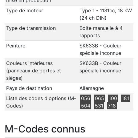
mise en production
Type de moteur
Type 1 - 1131cc, 18 kW
(24 ch DIN)
Type de transmission
Boite manuelle à 4
rapports
Peinture
SK633B - Couleur
spéciale inconnue
Couleurs intérieures
SK633B - Couleur
(panneaux de portes et
spéciale inconnue
sièges)
Pays de destination
Allemagne
Liste des codes d'options (M-
056
065
100
181
Codes)
504
531
718
M-Codes connus