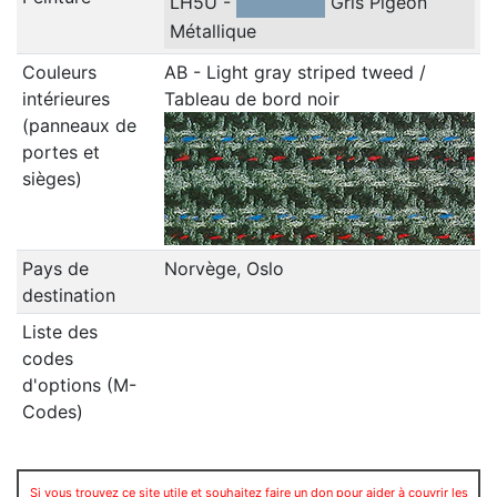
LH5U -
Gris Pigeon
Métallique
Couleurs
AB - Light gray striped tweed /
intérieures
Tableau de bord noir
(panneaux de
portes et
sièges)
Pays de
Norvège, Oslo
destination
Liste des
codes
d'options (M-
Codes)
Si vous trouvez ce site utile et souhaitez faire un don pour aider à couvrir les