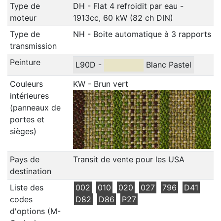
Type de
DH - Flat 4 refroidit par eau -
moteur
1913cc, 60 kW (82 ch DIN)
Type de
NH - Boite automatique à 3 rapports
transmission
Peinture
L90D -
Blanc Pastel
Couleurs
KW - Brun vert
intérieures
(panneaux de
portes et
sièges)
Pays de
Transit de vente pour les USA
destination
Liste des
002
010
020
027
796
D41
codes
D82
D86
P27
d'options (M-