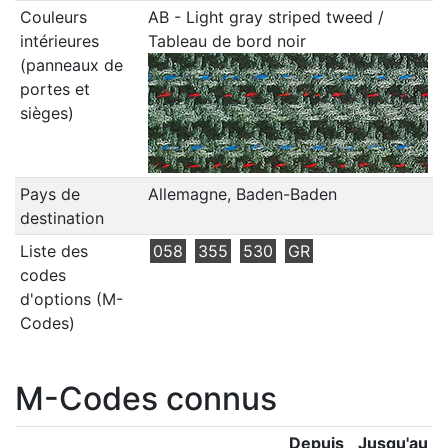
Couleurs
AB - Light gray striped tweed /
intérieures
Tableau de bord noir
(panneaux de
portes et
sièges)
Pays de
Allemagne, Baden-Baden
destination
Liste des
058
355
530
GR
codes
d'options (M-
Codes)
M-Codes connus
Depuis
Jusqu'au