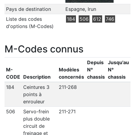
Pays de destination
Espagne, Irun
Liste des codes
184
506
612
746
d'options (M-Codes)
M-Codes connus
Depuis
Jusqu'au
M-
Modèles
N°
N°
CODE
Description
concernés
chassis
chassis
184
Ceintures 3
211-268
points à
enrouleur
506
Servo-frein
211-271
plus double
circuit de
freinage et