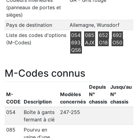
Couleurs intérieures
GA - Gris rouge
(panneaux de portes et
sièges)
Pays de destination
Allemagne, Wunsdorf
Liste des codes d'options
054
085
652
692
(M-Codes)
693
AJX
O18
O50
QS6
M-Codes connus
Depuis
Jusqu'au
M-
Modèles
N°
N°
CODE
Description
concernés
chassis
chassis
054
Boîte à gants
247-255
fermant à clé
085
Pourvu en
usine d'une