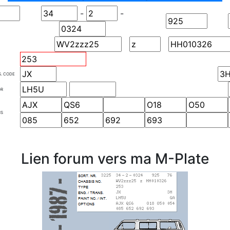
-
-
S. CODE
OR
NS
Lien forum vers ma M-Plate