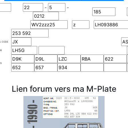
-
-
S. CODE
OR
NS
Lien forum vers ma M-Plate