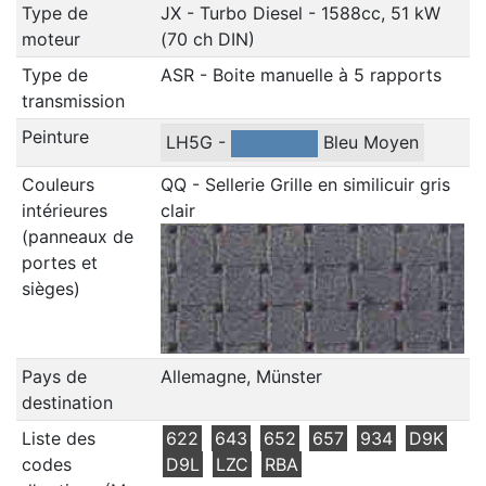
Type de
JX - Turbo Diesel - 1588cc, 51 kW
moteur
(70 ch DIN)
Type de
ASR - Boite manuelle à 5 rapports
transmission
Peinture
LH5G -
Bleu Moyen
Couleurs
QQ - Sellerie Grille en similicuir gris
intérieures
clair
(panneaux de
portes et
sièges)
Pays de
Allemagne, Münster
destination
Liste des
622
643
652
657
934
D9K
codes
D9L
LZC
RBA