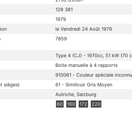
128 381
1979
ion
le Vendredi 24 Août 1979
n
7859
Type 4 (CJ) - 1970cc, 51 kW (70 
Boite manuelle à 4 rapports
910061 - Couleur spéciale inconn
t sièges)
61 - Similicuir Gris Moyen
Autriche, Salzburg
60
160
172
220