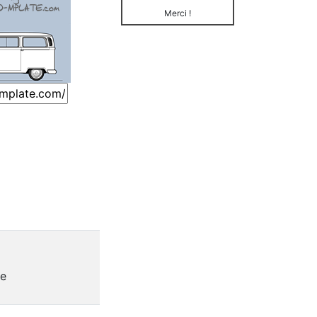
Merci !
te