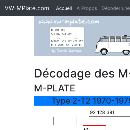
VW-MPlate.com
Accueil
A Propos
Décoder une
Décodage des M
M-PLATE
Type 2-T2 1970-197