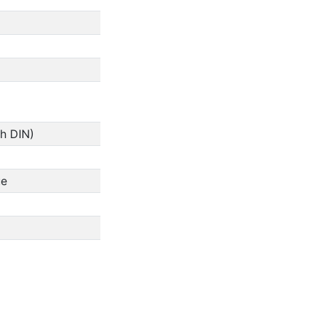
ch DIN)
ue