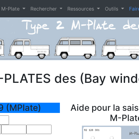
 M-Plate
Rechercher
Ressources
Outils
Fair
-PLATES des (Bay win
9 (MPlate)
Aide pour la sais
M-Plat