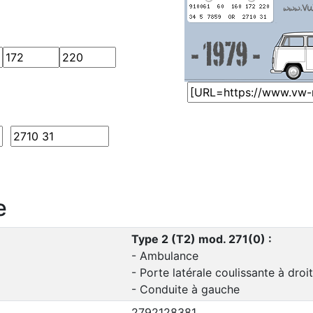
e
Type 2 (T2) mod. 271(0) :
- Ambulance
- Porte latérale coulissante à droi
- Conduite à gauche
2792128381