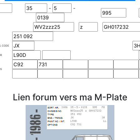
-
-
S. CODE
OR
NS
Lien forum vers ma M-Plate