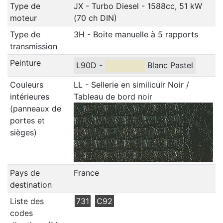
Type de
JX - Turbo Diesel - 1588cc, 51 kW
moteur
(70 ch DIN)
Type de
3H - Boite manuelle à 5 rapports
transmission
Peinture
L90D -
Blanc Pastel
Couleurs
LL - Sellerie en similicuir Noir /
intérieures
Tableau de bord noir
(panneaux de
portes et
sièges)
Pays de
France
destination
Liste des
731
C92
codes