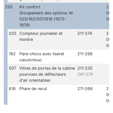
Z05
Kit confort
2x
Groupement des options: M
00
025/162/507/616 (1973-
001
1979)
025
Compteur journalier et
211-274
2x
montre
00
001
162
Pare-chocs avec liseret
211-268
caoutchouc
507
Vitres de portes de la cabine
211-235
pourvues de déflecteurs
261-274
d'air orientables
616
Phare de recul
211-268
2x1
00
001