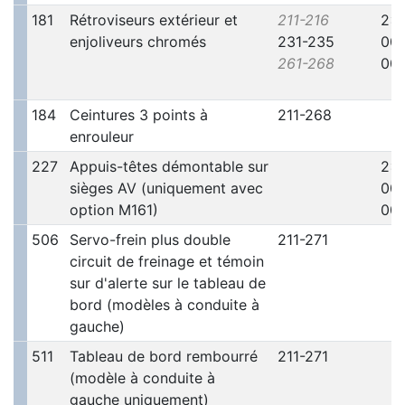
181
Rétroviseurs extérieur et
211-216
2x
enjoliveurs chromés
231-235
00
261-268
001
184
Ceintures 3 points à
211-268
enrouleur
227
Appuis-têtes démontable sur
2x
sièges AV (uniquement avec
00
option M161)
001
506
Servo-frein plus double
211-271
circuit de freinage et témoin
sur d'alerte sur le tableau de
bord (modèles à conduite à
gauche)
511
Tableau de bord rembourré
211-271
(modèle à conduite à
gauche uniquement)