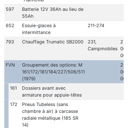
597
Batterie 12V 36Ah au lieu de
55Ah
652
Essuie-glaces à
211-274
intermittance
793
Chauffage Trumatic SB2000
231,
2x
Campmobiles
00
001
FVN
Groupement des options: M
2x
161/172/181/184/227/506/511
00
(1979)
001
161
Dossiers avant avec
armature pour appuie-têtes
172
Pneus Tubeless (sans
chambre à air) à carcasse
radiale métallique (185 SR
14)