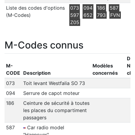
Liste des codes d'options
073
094
186
587
(M-Codes)
597
652
793
FVN
Z05
M-Codes connus
De
M-
Modèles
N°
CODE
Description
concernés
cha
073
Toit levant Westfalia SO 73
094
Serrure de capot moteur
186
Ceinture de sécurité à toutes
les places du compartiment
passagers
587
Car radio model
"Hannover"