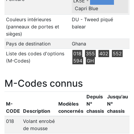
LK5E -
Capri Blue
Couleurs intérieures
DU - Tweed piqué
(panneaux de portes et
balear
sièges)
Pays de destination
Ghana
Liste des codes d'options
018
355
402
552
(M-Codes)
594
GH
M-Codes connus
Depuis
Jusqu'au
M-
Modèles
N°
N°
CODE
Description
concernés
chassis
chassis
018
Volant enrobé
de mousse