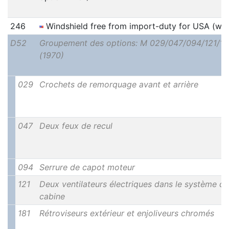
246
Windshield free from import-duty for USA (wit
D52
Groupement des options: M 029/047/094/121/18
(1970)
029
Crochets de remorquage avant et arrière
047
Deux feux de recul
094
Serrure de capot moteur
121
Deux ventilateurs électriques dans le système de
cabine
181
Rétroviseurs extérieur et enjoliveurs chromés