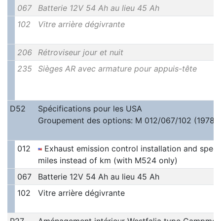
067
Batterie 12V 54 Ah au lieu 45 Ah
102
Vitre arrière dégivrante
206
Rétroviseur jour et nuit
235
Sièges AR avec armature pour appuis-tête
D52
Spécifications pour les USA
Groupement des options: M 012/067/102 (1978)
012
Exhaust emission control installation and spee
miles instead of km (with M524 only)
067
Batterie 12V 54 Ah au lieu 45 Ah
102
Vitre arrière dégivrante