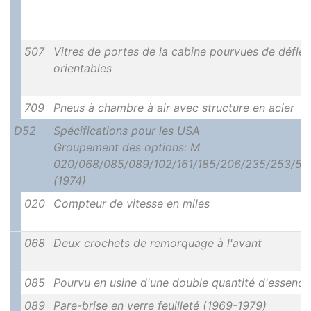
507
Vitres de portes de la cabine pourvues de déflec
orientables
709
Pneus à chambre à air avec structure en acier
D52
Spécifications pour les USA
Groupement des options: M
020/068/085/089/102/161/185/206/235/253/50
(1974)
020
Compteur de vitesse en miles
068
Deux crochets de remorquage à l'avant
085
Pourvu en usine d'une double quantité d'essence
089
Pare-brise en verre feuilleté (1969-1979)