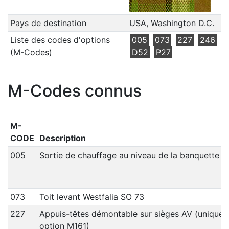
Pays de destination
USA, Washington D.C.
Liste des codes d'options
005
073
227
246
(M-Codes)
D52
P27
M-Codes connus
M-
CODE
Description
005
Sortie de chauffage au niveau de la banquette ar
073
Toit levant Westfalia SO 73
227
Appuis-têtes démontable sur sièges AV (unique
option M161)